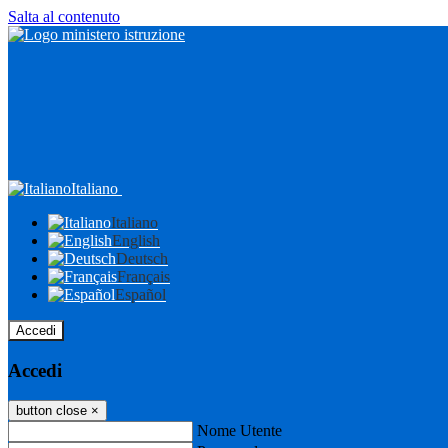
Salta al contenuto
Italiano
Italiano
English
Deutsch
Français
Español
Accedi
Accedi
button close
×
Nome Utente