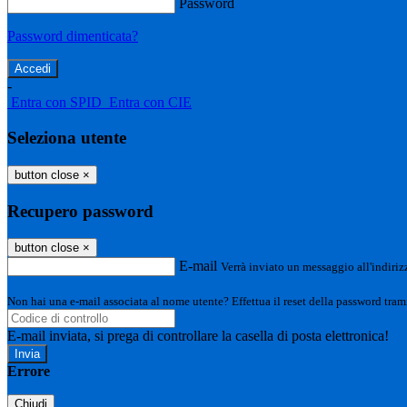
Password
Password dimenticata?
-
Entra con SPID
Entra con CIE
Seleziona utente
button close
×
Recupero password
button close
×
E-mail
Verrà inviato un messaggio all'indirizz
Non hai una e-mail associata al nome utente? Effettua il reset della password tram
E-mail inviata, si prega di controllare la casella di posta elettronica!
Errore
Chiudi