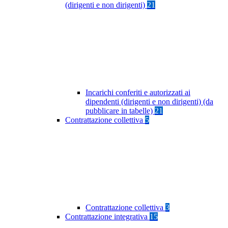
(dirigenti e non dirigenti)
21
Incarichi conferiti e autorizzati ai
dipendenti (dirigenti e non dirigenti) (da
pubblicare in tabelle)
21
Contrattazione collettiva
5
Contrattazione collettiva
3
Contrattazione integrativa
15