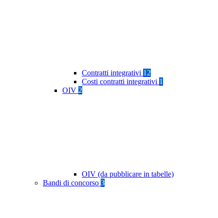
Contratti integrativi
12
Costi contratti integrativi
1
OIV
2
OIV (da pubblicare in tabelle)
Bandi di concorso
3