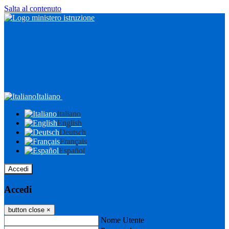
Salta al contenuto
Italiano
Italiano
English
Deutsch
Français
Español
Accedi
Accedi
button close
×
Nome Utente