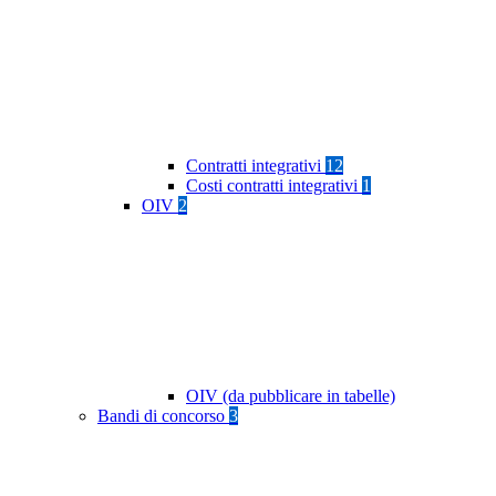
Contratti integrativi
12
Costi contratti integrativi
1
OIV
2
OIV (da pubblicare in tabelle)
Bandi di concorso
3