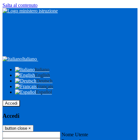
Salta al contenuto
Italiano
Italiano
English
Deutsch
Français
Español
Accedi
Accedi
button close
×
Nome Utente