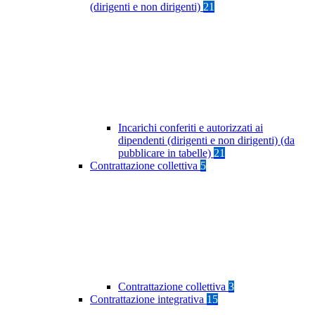
(dirigenti e non dirigenti)
21
Incarichi conferiti e autorizzati ai
dipendenti (dirigenti e non dirigenti) (da
pubblicare in tabelle)
21
Contrattazione collettiva
5
Contrattazione collettiva
3
Contrattazione integrativa
15