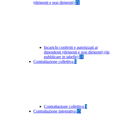
(dirigenti e non dirigenti)
21
Incarichi conferiti e autorizzati ai
dipendenti (dirigenti e non dirigenti) (da
pubblicare in tabelle)
21
Contrattazione collettiva
5
Contrattazione collettiva
3
Contrattazione integrativa
15