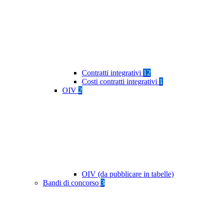
Contratti integrativi
12
Costi contratti integrativi
1
OIV
2
OIV (da pubblicare in tabelle)
Bandi di concorso
3