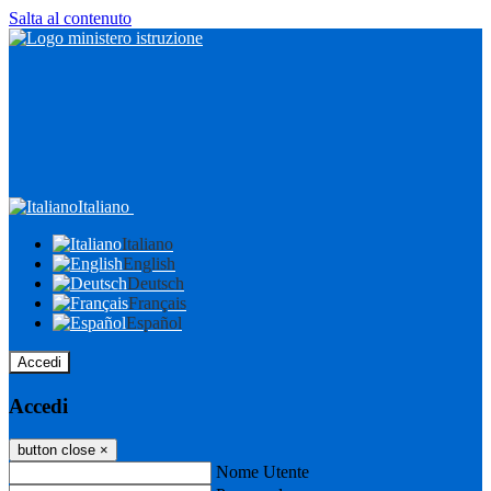
Salta al contenuto
Italiano
Italiano
English
Deutsch
Français
Español
Accedi
Accedi
button close
×
Nome Utente