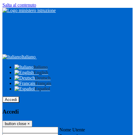
Salta al contenuto
Italiano
Italiano
English
Deutsch
Français
Español
Accedi
Accedi
button close
×
Nome Utente