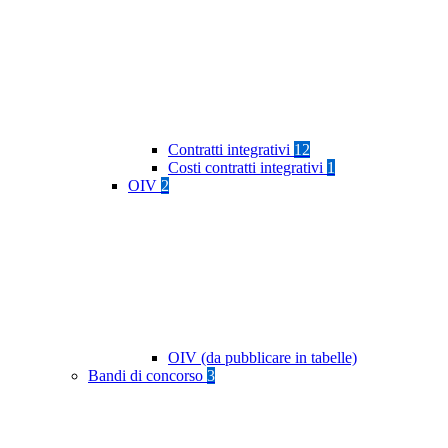
Contratti integrativi
12
Costi contratti integrativi
1
OIV
2
OIV (da pubblicare in tabelle)
Bandi di concorso
3