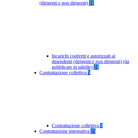
(dirigenti e non dirigenti)
21
Incarichi conferiti e autorizzati ai
dipendenti (dirigenti e non dirigenti) (da
pubblicare in tabelle)
21
Contrattazione collettiva
5
Contrattazione collettiva
3
Contrattazione integrativa
15