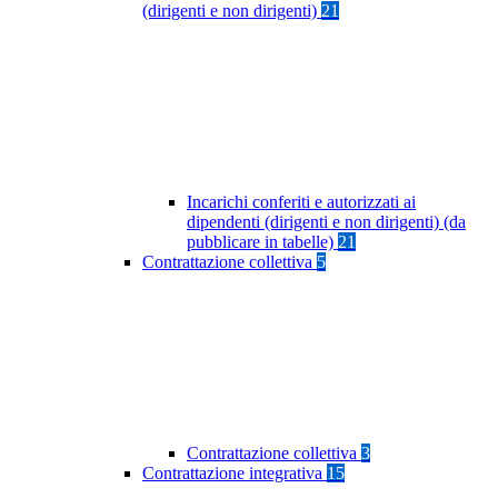
(dirigenti e non dirigenti)
21
Incarichi conferiti e autorizzati ai
dipendenti (dirigenti e non dirigenti) (da
pubblicare in tabelle)
21
Contrattazione collettiva
5
Contrattazione collettiva
3
Contrattazione integrativa
15