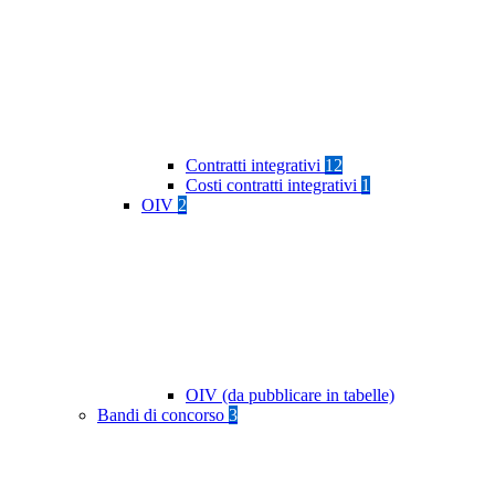
Contratti integrativi
12
Costi contratti integrativi
1
OIV
2
OIV (da pubblicare in tabelle)
Bandi di concorso
3