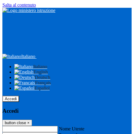
Salta al contenuto
Italiano
Italiano
English
Deutsch
Français
Español
Accedi
Accedi
button close
×
Nome Utente