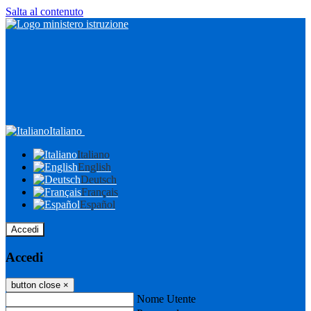
Salta al contenuto
Italiano
Italiano
English
Deutsch
Français
Español
Accedi
Accedi
button close
×
Nome Utente