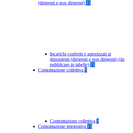
(dirigenti e non dirigenti)
21
Incarichi conferiti e autorizzati ai
dipendenti (dirigenti e non dirigenti) (da
pubblicare in tabelle)
21
Contrattazione collettiva
5
Contrattazione collettiva
3
Contrattazione integrativa
15