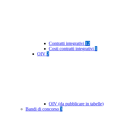
Contratti integrativi
12
Costi contratti integrativi
1
OIV
2
OIV (da pubblicare in tabelle)
Bandi di concorso
3