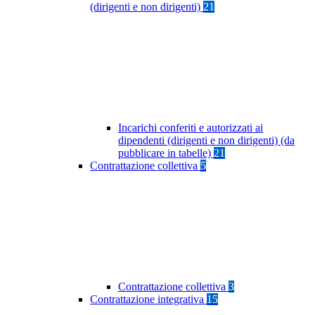
(dirigenti e non dirigenti)
21
Incarichi conferiti e autorizzati ai
dipendenti (dirigenti e non dirigenti) (da
pubblicare in tabelle)
21
Contrattazione collettiva
5
Contrattazione collettiva
3
Contrattazione integrativa
15