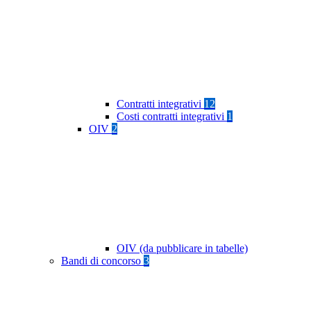
Contratti integrativi
12
Costi contratti integrativi
1
OIV
2
OIV (da pubblicare in tabelle)
Bandi di concorso
3