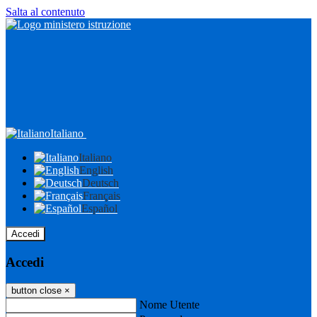
Salta al contenuto
Italiano
Italiano
English
Deutsch
Français
Español
Accedi
Accedi
button close
×
Nome Utente