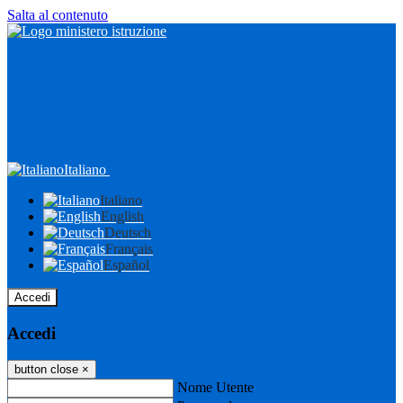
Salta al contenuto
Italiano
Italiano
English
Deutsch
Français
Español
Accedi
Accedi
button close
×
Nome Utente