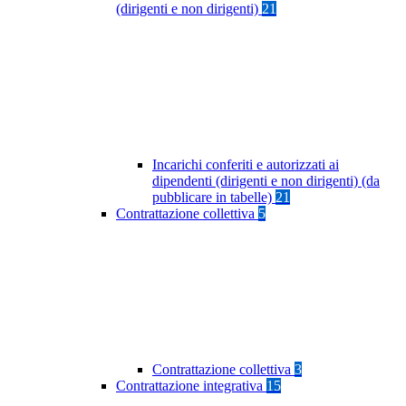
(dirigenti e non dirigenti)
21
Incarichi conferiti e autorizzati ai
dipendenti (dirigenti e non dirigenti) (da
pubblicare in tabelle)
21
Contrattazione collettiva
5
Contrattazione collettiva
3
Contrattazione integrativa
15