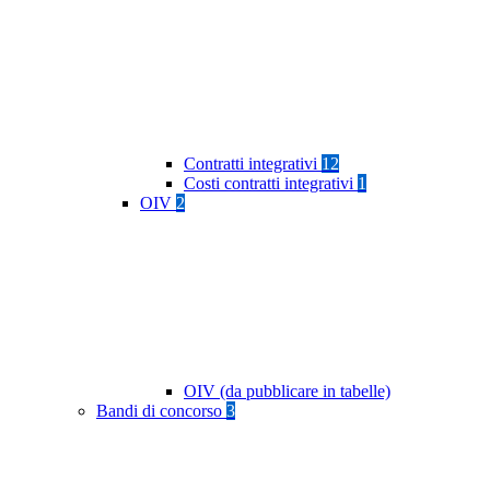
Contratti integrativi
12
Costi contratti integrativi
1
OIV
2
OIV (da pubblicare in tabelle)
Bandi di concorso
3