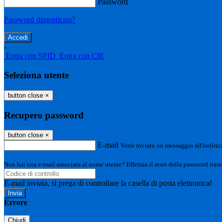
Password
Password dimenticata?
-
Entra con SPID
Entra con CIE
Seleziona utente
button close
×
Recupero password
button close
×
E-mail
Verrà inviato un messaggio all'indirizz
Non hai una e-mail associata al nome utente? Effettua il reset della password tram
E-mail inviata, si prega di controllare la casella di posta elettronica!
Errore
Chiudi