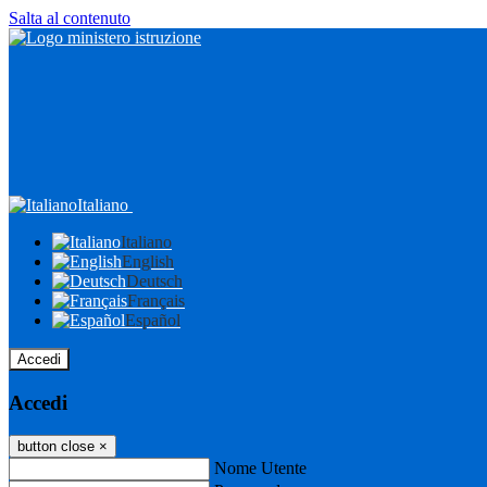
Salta al contenuto
Italiano
Italiano
English
Deutsch
Français
Español
Accedi
Accedi
button close
×
Nome Utente