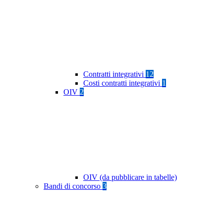
Contratti integrativi
12
Costi contratti integrativi
1
OIV
2
OIV (da pubblicare in tabelle)
Bandi di concorso
3