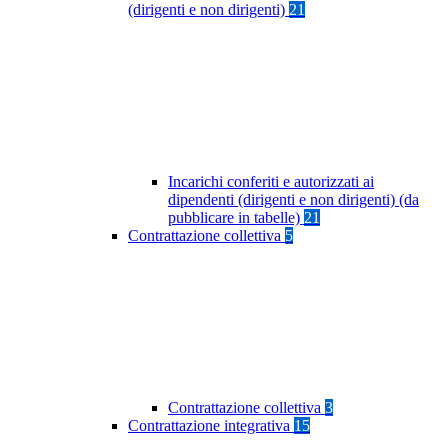
(dirigenti e non dirigenti)
21
Incarichi conferiti e autorizzati ai
dipendenti (dirigenti e non dirigenti) (da
pubblicare in tabelle)
21
Contrattazione collettiva
5
Contrattazione collettiva
3
Contrattazione integrativa
15