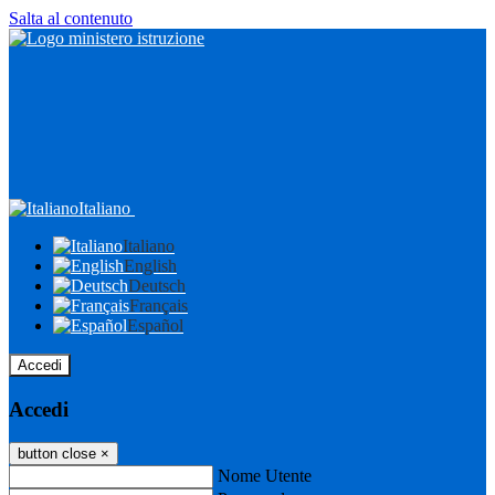
Salta al contenuto
Italiano
Italiano
English
Deutsch
Français
Español
Accedi
Accedi
button close
×
Nome Utente