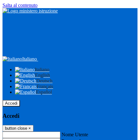
Salta al contenuto
Italiano
Italiano
English
Deutsch
Français
Español
Accedi
Accedi
button close
×
Nome Utente