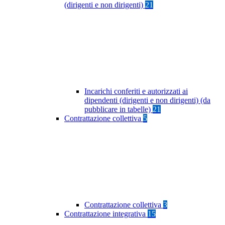
(dirigenti e non dirigenti)
21
Incarichi conferiti e autorizzati ai
dipendenti (dirigenti e non dirigenti) (da
pubblicare in tabelle)
21
Contrattazione collettiva
5
Contrattazione collettiva
3
Contrattazione integrativa
15