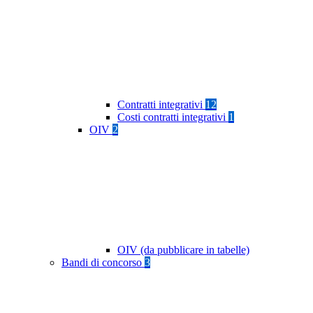
Contratti integrativi
12
Costi contratti integrativi
1
OIV
2
OIV (da pubblicare in tabelle)
Bandi di concorso
3