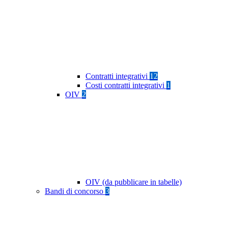
Contratti integrativi
12
Costi contratti integrativi
1
OIV
2
OIV (da pubblicare in tabelle)
Bandi di concorso
3