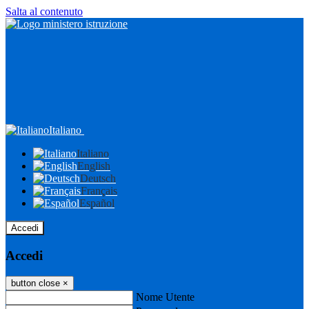
Salta al contenuto
Italiano
Italiano
English
Deutsch
Français
Español
Accedi
Accedi
button close
×
Nome Utente