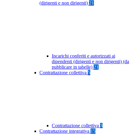
(dirigenti e non dirigenti)
21
Incarichi conferiti e autorizzati ai
dipendenti (dirigenti e non dirigenti) (da
pubblicare in tabelle)
21
Contrattazione collettiva
5
Contrattazione collettiva
3
Contrattazione integrativa
15