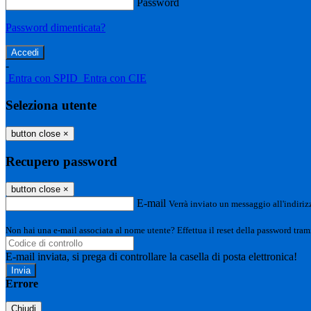
Password
Password dimenticata?
-
Entra con SPID
Entra con CIE
Seleziona utente
button close
×
Recupero password
button close
×
E-mail
Verrà inviato un messaggio all'indirizz
Non hai una e-mail associata al nome utente? Effettua il reset della password tram
E-mail inviata, si prega di controllare la casella di posta elettronica!
Errore
Chiudi