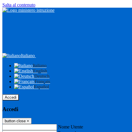
Salta al contenuto
Italiano
Italiano
English
Deutsch
Français
Español
Accedi
Accedi
button close
×
Nome Utente