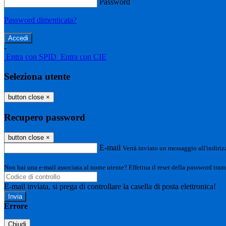
Password
Password dimenticata?
-
Entra con SPID
Entra con CIE
Seleziona utente
button close
×
Recupero password
button close
×
E-mail
Verrà inviato un messaggio all'indirizz
Non hai una e-mail associata al nome utente? Effettua il reset della password tram
E-mail inviata, si prega di controllare la casella di posta elettronica!
Errore
Chiudi