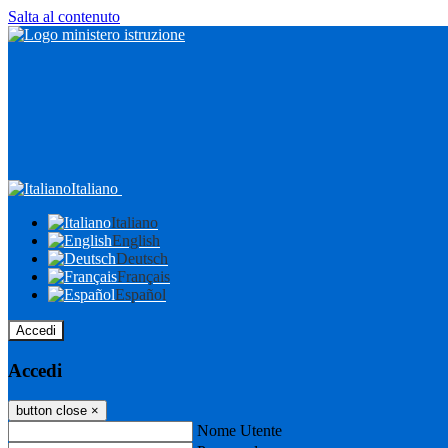
Salta al contenuto
Italiano
Italiano
English
Deutsch
Français
Español
Accedi
Accedi
button close
×
Nome Utente