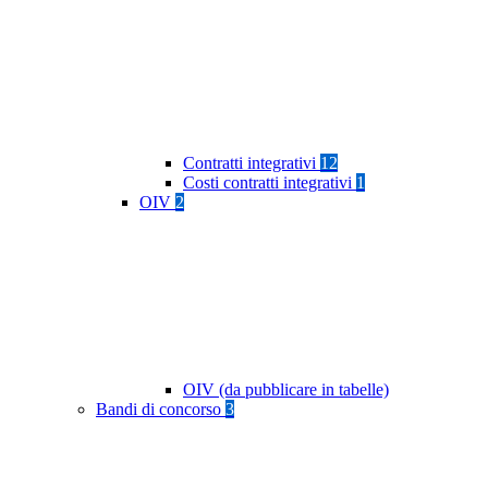
Contratti integrativi
12
Costi contratti integrativi
1
OIV
2
OIV (da pubblicare in tabelle)
Bandi di concorso
3