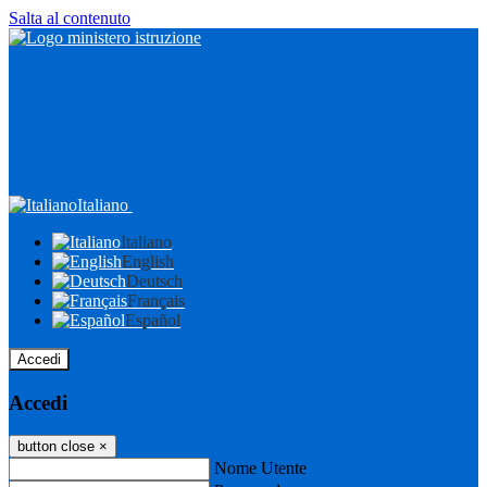
Salta al contenuto
Italiano
Italiano
English
Deutsch
Français
Español
Accedi
Accedi
button close
×
Nome Utente