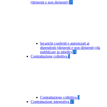
(dirigenti e non dirigenti)
21
Incarichi conferiti e autorizzati ai
dipendenti (dirigenti e non dirigenti) (da
pubblicare in tabelle)
21
Contrattazione collettiva
5
Contrattazione collettiva
3
Contrattazione integrativa
15