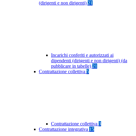
(dirigenti e non dirigenti)
21
Incarichi conferiti e autorizzati ai
dipendenti (dirigenti e non dirigenti) (da
pubblicare in tabelle)
21
Contrattazione collettiva
5
Contrattazione collettiva
3
Contrattazione integrativa
15