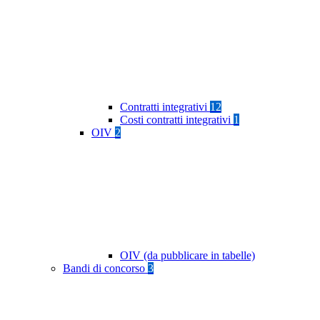
Contratti integrativi
12
Costi contratti integrativi
1
OIV
2
OIV (da pubblicare in tabelle)
Bandi di concorso
3