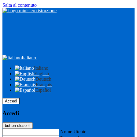
Salta al contenuto
Italiano
Italiano
English
Deutsch
Français
Español
Accedi
Accedi
button close
×
Nome Utente