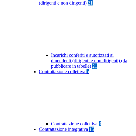
(dirigenti e non dirigenti)
21
Incarichi conferiti e autorizzati ai
dipendenti (dirigenti e non dirigenti) (da
pubblicare in tabelle)
21
Contrattazione collettiva
5
Contrattazione collettiva
3
Contrattazione integrativa
15