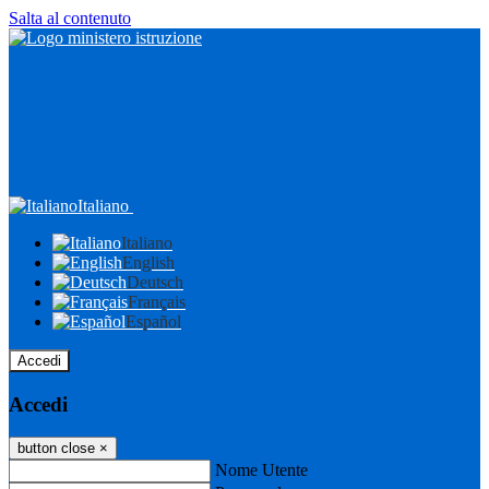
Salta al contenuto
Italiano
Italiano
English
Deutsch
Français
Español
Accedi
Accedi
button close
×
Nome Utente