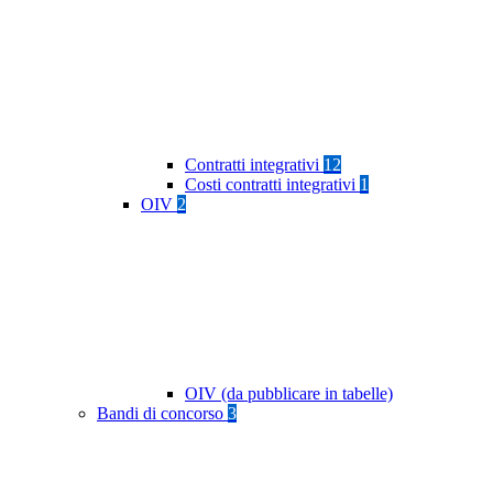
Contratti integrativi
12
Costi contratti integrativi
1
OIV
2
OIV (da pubblicare in tabelle)
Bandi di concorso
3