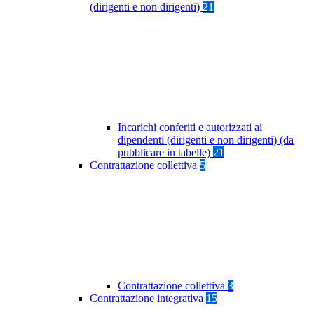
(dirigenti e non dirigenti)
21
Incarichi conferiti e autorizzati ai
dipendenti (dirigenti e non dirigenti) (da
pubblicare in tabelle)
21
Contrattazione collettiva
5
Contrattazione collettiva
3
Contrattazione integrativa
15