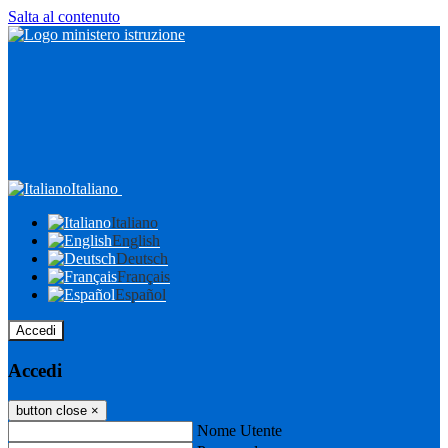
Salta al contenuto
Italiano
Italiano
English
Deutsch
Français
Español
Accedi
Accedi
button close
×
Nome Utente