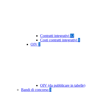
Contratti integrativi
12
Costi contratti integrativi
1
OIV
2
OIV (da pubblicare in tabelle)
Bandi di concorso
3