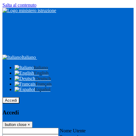
Salta al contenuto
Italiano
Italiano
English
Deutsch
Français
Español
Accedi
Accedi
button close
×
Nome Utente