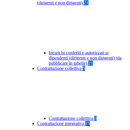
(dirigenti e non dirigenti)
21
Incarichi conferiti e autorizzati ai
dipendenti (dirigenti e non dirigenti) (da
pubblicare in tabelle)
21
Contrattazione collettiva
5
Contrattazione collettiva
3
Contrattazione integrativa
15