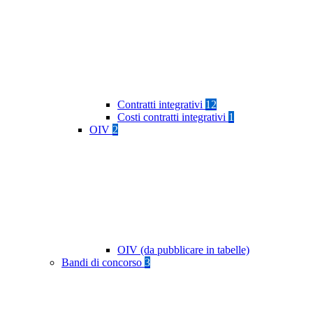
Contratti integrativi
12
Costi contratti integrativi
1
OIV
2
OIV (da pubblicare in tabelle)
Bandi di concorso
3