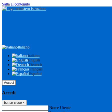
Salta al contenuto
Italiano
Italiano
English
Deutsch
Français
Español
Accedi
Accedi
button close
×
Nome Utente