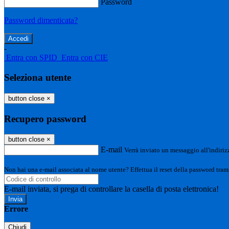
Password
Password dimenticata?
-
Entra con SPID
Entra con CIE
Seleziona utente
button close
×
Recupero password
button close
×
E-mail
Verrà inviato un messaggio all'indirizz
Non hai una e-mail associata al nome utente? Effettua il reset della password tram
E-mail inviata, si prega di controllare la casella di posta elettronica!
Errore
Chiudi