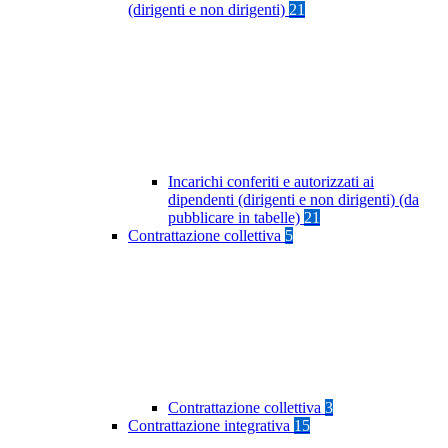
(dirigenti e non dirigenti)
21
Incarichi conferiti e autorizzati ai
dipendenti (dirigenti e non dirigenti) (da
pubblicare in tabelle)
21
Contrattazione collettiva
5
Contrattazione collettiva
3
Contrattazione integrativa
15