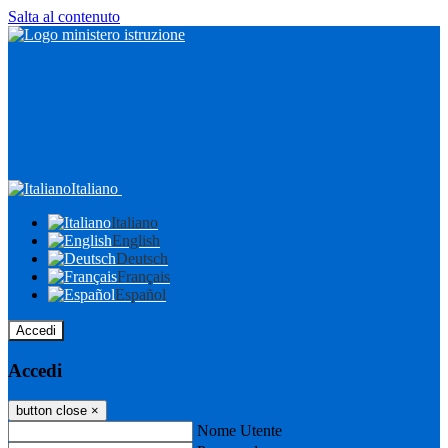
Salta al contenuto
Italiano
Italiano
English
Deutsch
Français
Español
Accedi
Accedi
button close
×
Nome Utente