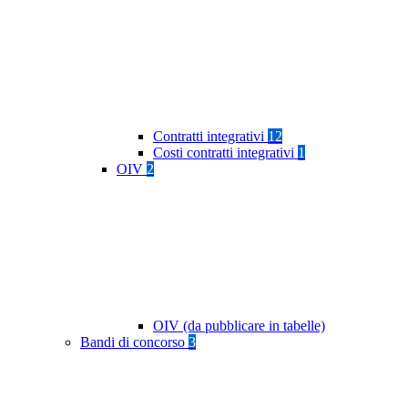
Contratti integrativi
12
Costi contratti integrativi
1
OIV
2
OIV (da pubblicare in tabelle)
Bandi di concorso
3