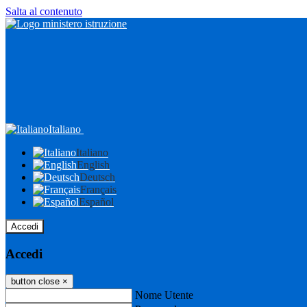
Salta al contenuto
Italiano
Italiano
English
Deutsch
Français
Español
Accedi
Accedi
button close
×
Nome Utente