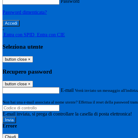
Password
Password dimenticata?
-
Entra con SPID
Entra con CIE
Seleziona utente
button close
×
Recupero password
button close
×
E-mail
Verrà inviato un messaggio all'indirizz
Non hai una e-mail associata al nome utente? Effettua il reset della password tram
E-mail inviata, si prega di controllare la casella di posta elettronica!
Errore
Chiudi