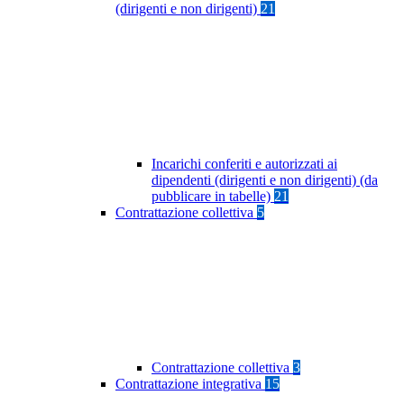
(dirigenti e non dirigenti)
21
Incarichi conferiti e autorizzati ai
dipendenti (dirigenti e non dirigenti) (da
pubblicare in tabelle)
21
Contrattazione collettiva
5
Contrattazione collettiva
3
Contrattazione integrativa
15