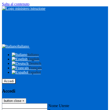
Salta al contenuto
Italiano
Italiano
English
Deutsch
Français
Español
Accedi
Accedi
button close
×
Nome Utente