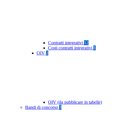
Contratti integrativi
12
Costi contratti integrativi
1
OIV
2
OIV (da pubblicare in tabelle)
Bandi di concorso
3