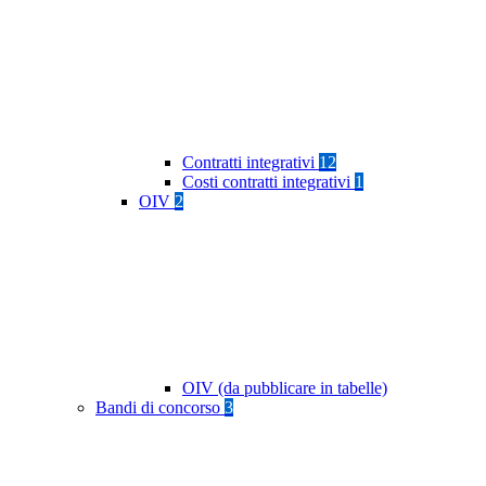
Contratti integrativi
12
Costi contratti integrativi
1
OIV
2
OIV (da pubblicare in tabelle)
Bandi di concorso
3