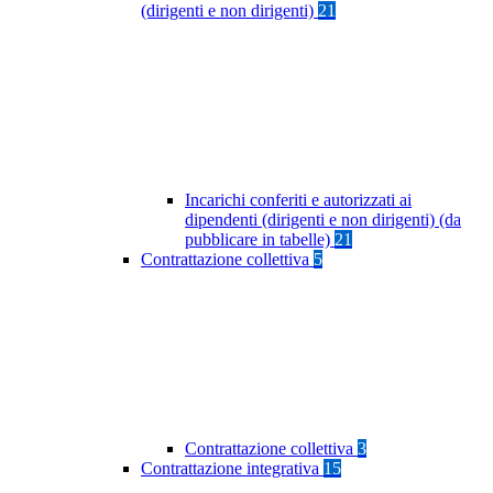
(dirigenti e non dirigenti)
21
Incarichi conferiti e autorizzati ai
dipendenti (dirigenti e non dirigenti) (da
pubblicare in tabelle)
21
Contrattazione collettiva
5
Contrattazione collettiva
3
Contrattazione integrativa
15