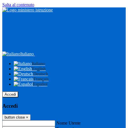
Salta al contenuto
Italiano
Italiano
English
Deutsch
Français
Español
Accedi
Accedi
button close
×
Nome Utente