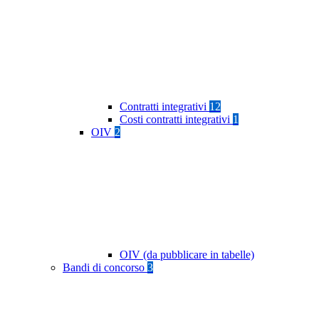
Contratti integrativi
12
Costi contratti integrativi
1
OIV
2
OIV (da pubblicare in tabelle)
Bandi di concorso
3