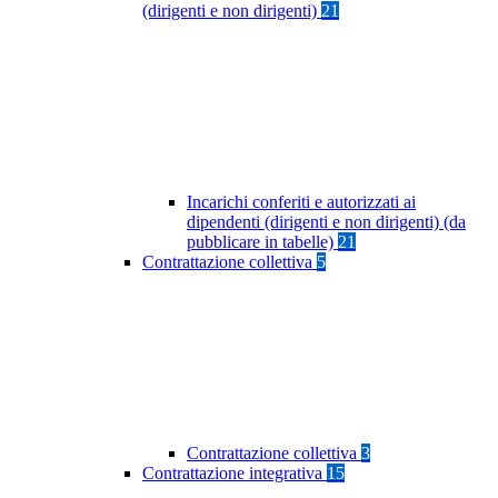
(dirigenti e non dirigenti)
21
Incarichi conferiti e autorizzati ai
dipendenti (dirigenti e non dirigenti) (da
pubblicare in tabelle)
21
Contrattazione collettiva
5
Contrattazione collettiva
3
Contrattazione integrativa
15