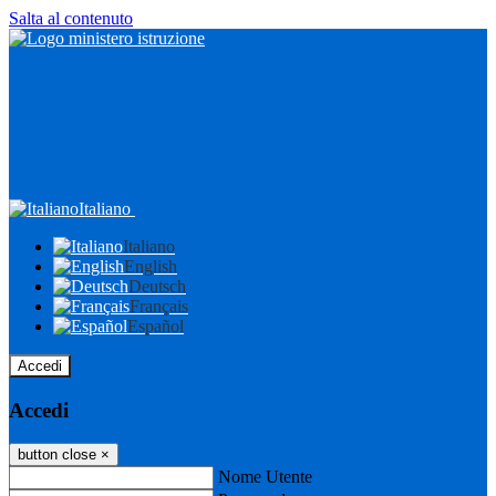
Salta al contenuto
Italiano
Italiano
English
Deutsch
Français
Español
Accedi
Accedi
button close
×
Nome Utente