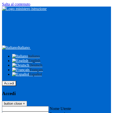
Salta al contenuto
Italiano
Italiano
English
Deutsch
Français
Español
Accedi
Accedi
button close
×
Nome Utente