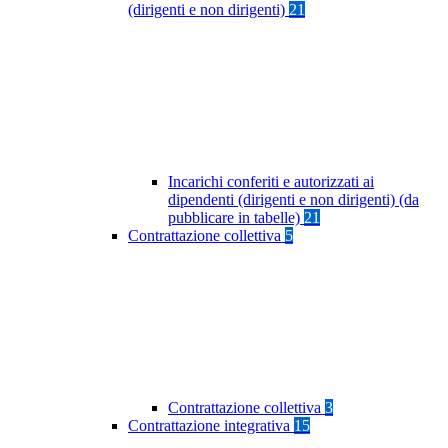
(dirigenti e non dirigenti)
21
Incarichi conferiti e autorizzati ai
dipendenti (dirigenti e non dirigenti) (da
pubblicare in tabelle)
21
Contrattazione collettiva
5
Contrattazione collettiva
3
Contrattazione integrativa
15