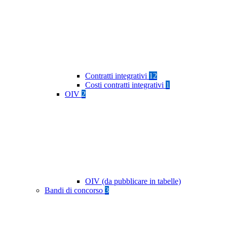
Contratti integrativi
12
Costi contratti integrativi
1
OIV
2
OIV (da pubblicare in tabelle)
Bandi di concorso
3