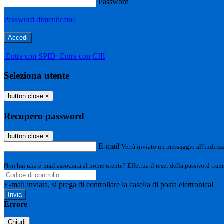
Password
Password dimenticata?
-
Entra con SPID
Entra con CIE
Seleziona utente
button close
×
Recupero password
button close
×
E-mail
Verrà inviato un messaggio all'indirizz
Non hai una e-mail associata al nome utente? Effettua il reset della password tram
E-mail inviata, si prega di controllare la casella di posta elettronica!
Errore
Chiudi