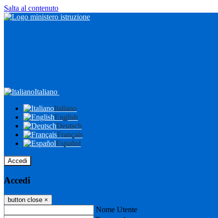
Salta al contenuto
Italiano
Italiano
English
Deutsch
Français
Español
Accedi
Accedi
button close
×
Nome Utente