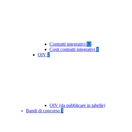
Contratti integrativi
12
Costi contratti integrativi
1
OIV
2
OIV (da pubblicare in tabelle)
Bandi di concorso
3