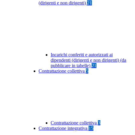
(dirigenti e non dirigenti)
21
Incarichi conferiti e autorizzati ai
dipendenti (dirigenti e non dirigenti) (da
pubblicare in tabelle)
21
Contrattazione collettiva
5
Contrattazione collettiva
3
Contrattazione integrativa
15