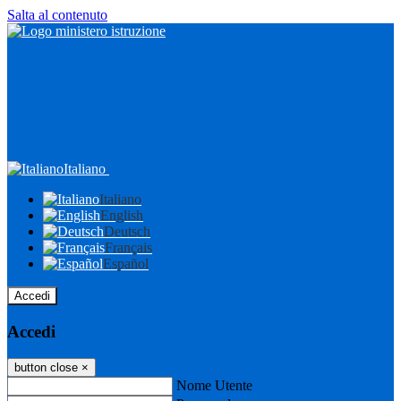
Salta al contenuto
Italiano
Italiano
English
Deutsch
Français
Español
Accedi
Accedi
button close
×
Nome Utente