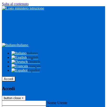
Salta al contenuto
Italiano
Italiano
English
Deutsch
Français
Español
Accedi
Accedi
button close
×
Nome Utente