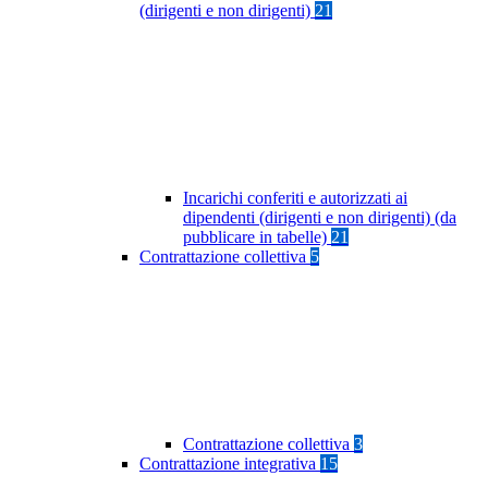
(dirigenti e non dirigenti)
21
Incarichi conferiti e autorizzati ai
dipendenti (dirigenti e non dirigenti) (da
pubblicare in tabelle)
21
Contrattazione collettiva
5
Contrattazione collettiva
3
Contrattazione integrativa
15