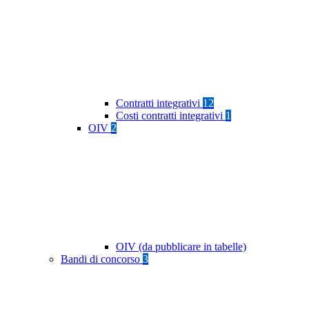
Contratti integrativi
12
Costi contratti integrativi
1
OIV
2
OIV (da pubblicare in tabelle)
Bandi di concorso
3