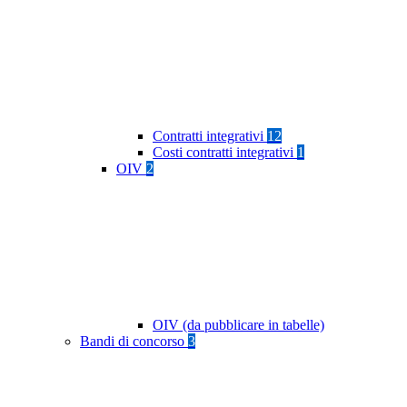
Contratti integrativi
12
Costi contratti integrativi
1
OIV
2
OIV (da pubblicare in tabelle)
Bandi di concorso
3