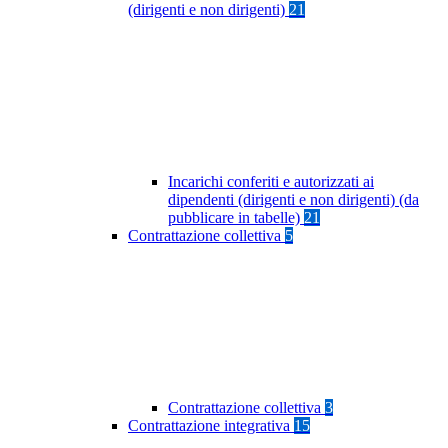
(dirigenti e non dirigenti)
21
Incarichi conferiti e autorizzati ai
dipendenti (dirigenti e non dirigenti) (da
pubblicare in tabelle)
21
Contrattazione collettiva
5
Contrattazione collettiva
3
Contrattazione integrativa
15