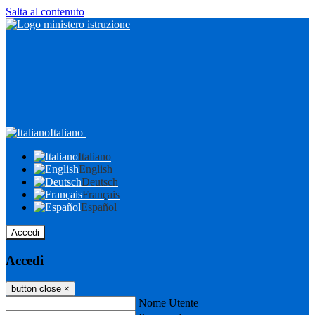
Salta al contenuto
Italiano
Italiano
English
Deutsch
Français
Español
Accedi
Accedi
button close
×
Nome Utente