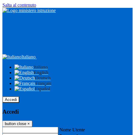
Salta al contenuto
Italiano
Italiano
English
Deutsch
Français
Español
Accedi
Accedi
button close
×
Nome Utente