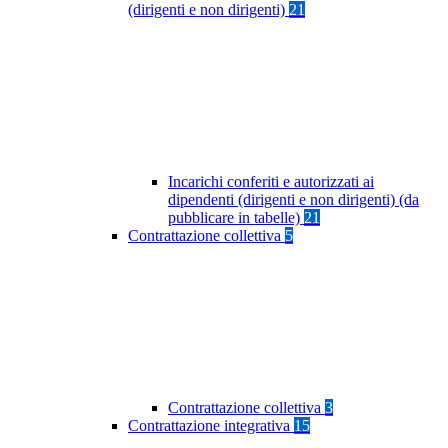
(dirigenti e non dirigenti)
21
Incarichi conferiti e autorizzati ai
dipendenti (dirigenti e non dirigenti) (da
pubblicare in tabelle)
21
Contrattazione collettiva
5
Contrattazione collettiva
3
Contrattazione integrativa
15