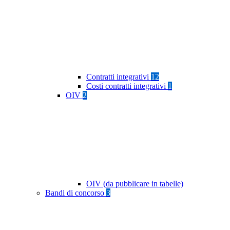
Contratti integrativi
12
Costi contratti integrativi
1
OIV
2
OIV (da pubblicare in tabelle)
Bandi di concorso
3