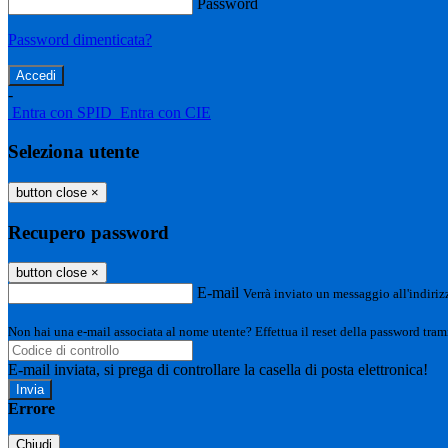
Password
Password dimenticata?
-
Entra con SPID
Entra con CIE
Seleziona utente
button close
×
Recupero password
button close
×
E-mail
Verrà inviato un messaggio all'indirizz
Non hai una e-mail associata al nome utente? Effettua il reset della password tram
E-mail inviata, si prega di controllare la casella di posta elettronica!
Errore
Chiudi