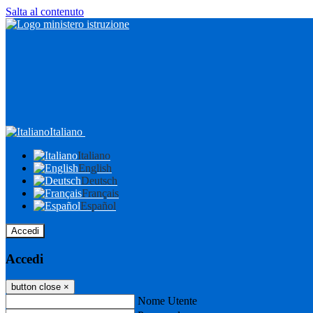
Salta al contenuto
Italiano
Italiano
English
Deutsch
Français
Español
Accedi
Accedi
button close
×
Nome Utente