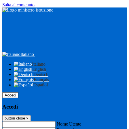
Salta al contenuto
Italiano
Italiano
English
Deutsch
Français
Español
Accedi
Accedi
button close
×
Nome Utente