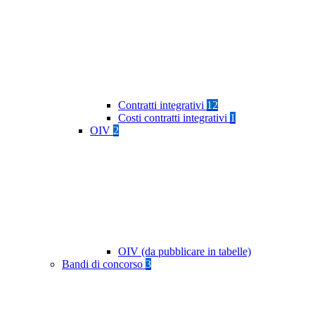
Contratti integrativi
12
Costi contratti integrativi
1
OIV
2
OIV (da pubblicare in tabelle)
Bandi di concorso
3