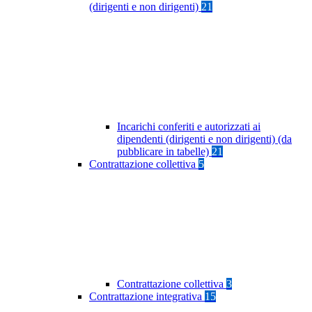
(dirigenti e non dirigenti)
21
Incarichi conferiti e autorizzati ai
dipendenti (dirigenti e non dirigenti) (da
pubblicare in tabelle)
21
Contrattazione collettiva
5
Contrattazione collettiva
3
Contrattazione integrativa
15