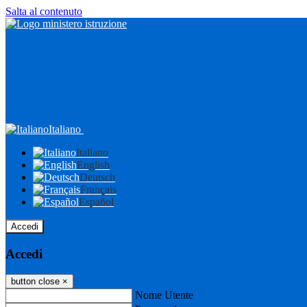
Salta al contenuto
Italiano
Italiano
English
Deutsch
Français
Español
Accedi
Accedi
button close
×
Nome Utente