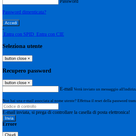
Password
Password dimenticata?
-
Entra con SPID
Entra con CIE
Seleziona utente
button close
×
Recupero password
button close
×
E-mail
Verrà inviato un messaggio all'indirizz
Non hai una e-mail associata al nome utente? Effettua il reset della password tram
E-mail inviata, si prega di controllare la casella di posta elettronica!
Errore
Chiudi