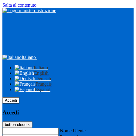
Salta al contenuto
Italiano
Italiano
English
Deutsch
Français
Español
Accedi
Accedi
button close
×
Nome Utente