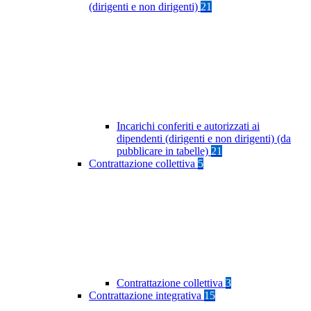
(dirigenti e non dirigenti)
21
Incarichi conferiti e autorizzati ai
dipendenti (dirigenti e non dirigenti) (da
pubblicare in tabelle)
21
Contrattazione collettiva
5
Contrattazione collettiva
3
Contrattazione integrativa
15