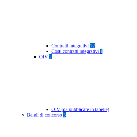
Contratti integrativi
12
Costi contratti integrativi
1
OIV
2
OIV (da pubblicare in tabelle)
Bandi di concorso
3