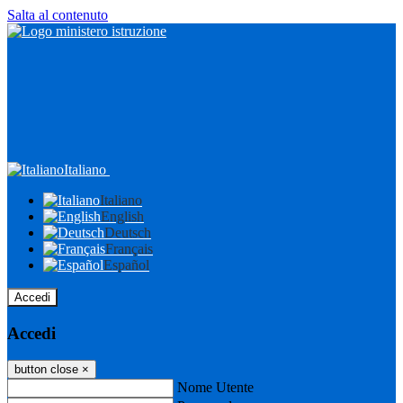
Salta al contenuto
Italiano
Italiano
English
Deutsch
Français
Español
Accedi
Accedi
button close
×
Nome Utente