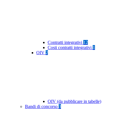
Contratti integrativi
12
Costi contratti integrativi
1
OIV
2
OIV (da pubblicare in tabelle)
Bandi di concorso
3