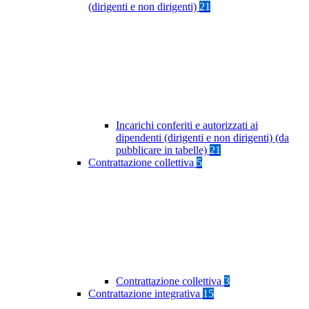
(dirigenti e non dirigenti)
21
Incarichi conferiti e autorizzati ai
dipendenti (dirigenti e non dirigenti) (da
pubblicare in tabelle)
21
Contrattazione collettiva
5
Contrattazione collettiva
3
Contrattazione integrativa
15