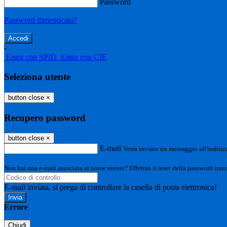
Password
Password dimenticata?
-
Entra con SPID
Entra con CIE
Seleziona utente
button close
×
Recupero password
button close
×
E-mail
Verrà inviato un messaggio all'indirizz
Non hai una e-mail associata al nome utente? Effettua il reset della password tram
E-mail inviata, si prega di controllare la casella di posta elettronica!
Errore
Chiudi