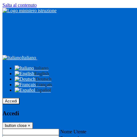
Salta al contenuto
Italiano
Italiano
English
Deutsch
Français
Español
Accedi
Accedi
button close
×
Nome Utente