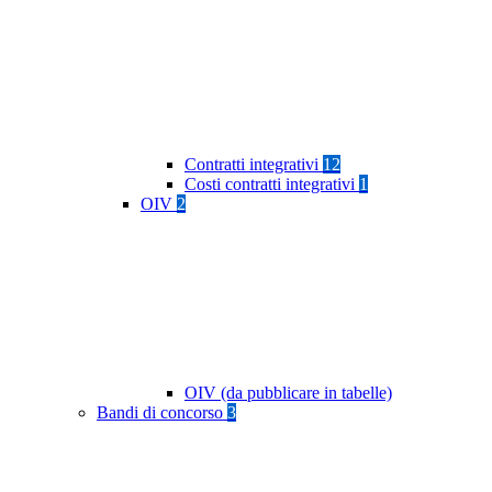
Contratti integrativi
12
Costi contratti integrativi
1
OIV
2
OIV (da pubblicare in tabelle)
Bandi di concorso
3