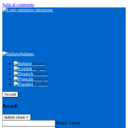
Salta al contenuto
Italiano
Italiano
English
Deutsch
Français
Español
Accedi
Accedi
button close
×
Nome Utente