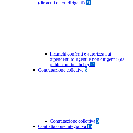
(dirigenti e non dirigenti)
21
Incarichi conferiti e autorizzati ai
dipendenti (dirigenti e non dirigenti) (da
pubblicare in tabelle)
21
Contrattazione collettiva
5
Contrattazione collettiva
3
Contrattazione integrativa
15