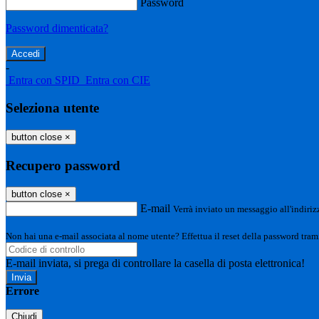
Password
Password dimenticata?
-
Entra con SPID
Entra con CIE
Seleziona utente
button close
×
Recupero password
button close
×
E-mail
Verrà inviato un messaggio all'indirizz
Non hai una e-mail associata al nome utente? Effettua il reset della password tram
E-mail inviata, si prega di controllare la casella di posta elettronica!
Errore
Chiudi