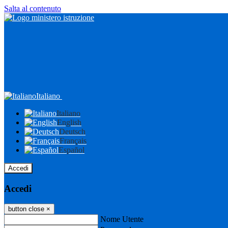
Salta al contenuto
Italiano
Italiano
English
Deutsch
Français
Español
Accedi
Accedi
button close
×
Nome Utente