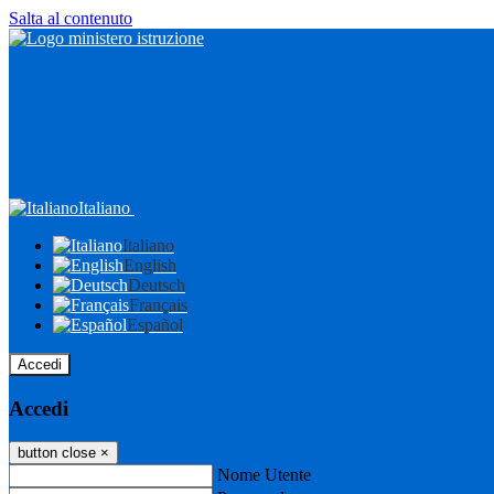
Salta al contenuto
Italiano
Italiano
English
Deutsch
Français
Español
Accedi
Accedi
button close
×
Nome Utente