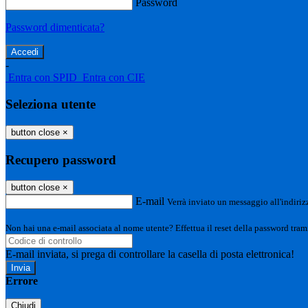
Password
Password dimenticata?
-
Entra con SPID
Entra con CIE
Seleziona utente
button close
×
Recupero password
button close
×
E-mail
Verrà inviato un messaggio all'indirizz
Non hai una e-mail associata al nome utente? Effettua il reset della password tram
E-mail inviata, si prega di controllare la casella di posta elettronica!
Errore
Chiudi