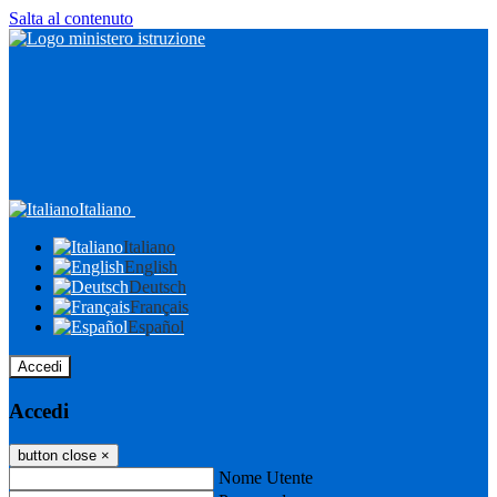
Salta al contenuto
Italiano
Italiano
English
Deutsch
Français
Español
Accedi
Accedi
button close
×
Nome Utente