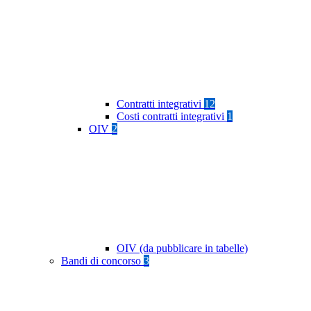
Contratti integrativi
12
Costi contratti integrativi
1
OIV
2
OIV (da pubblicare in tabelle)
Bandi di concorso
3