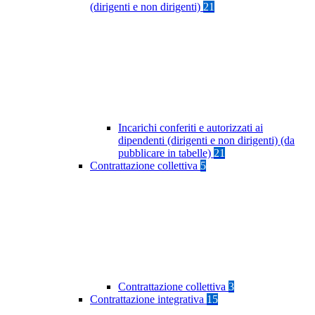
(dirigenti e non dirigenti)
21
Incarichi conferiti e autorizzati ai
dipendenti (dirigenti e non dirigenti) (da
pubblicare in tabelle)
21
Contrattazione collettiva
5
Contrattazione collettiva
3
Contrattazione integrativa
15