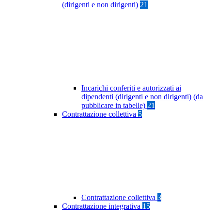
(dirigenti e non dirigenti)
21
Incarichi conferiti e autorizzati ai
dipendenti (dirigenti e non dirigenti) (da
pubblicare in tabelle)
21
Contrattazione collettiva
5
Contrattazione collettiva
3
Contrattazione integrativa
15