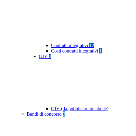
Contratti integrativi
12
Costi contratti integrativi
1
OIV
2
OIV (da pubblicare in tabelle)
Bandi di concorso
3