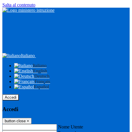
Salta al contenuto
Italiano
Italiano
English
Deutsch
Français
Español
Accedi
Accedi
button close
×
Nome Utente