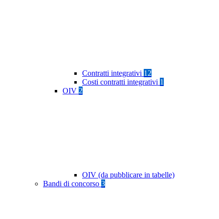
Contratti integrativi
12
Costi contratti integrativi
1
OIV
2
OIV (da pubblicare in tabelle)
Bandi di concorso
3