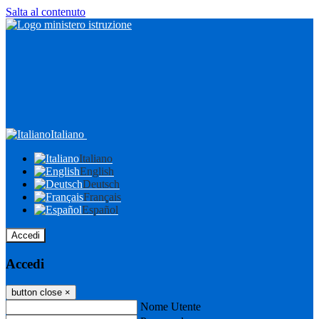
Salta al contenuto
Italiano
Italiano
English
Deutsch
Français
Español
Accedi
Accedi
button close
×
Nome Utente