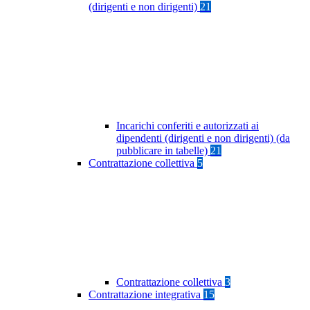
(dirigenti e non dirigenti)
21
Incarichi conferiti e autorizzati ai
dipendenti (dirigenti e non dirigenti) (da
pubblicare in tabelle)
21
Contrattazione collettiva
5
Contrattazione collettiva
3
Contrattazione integrativa
15