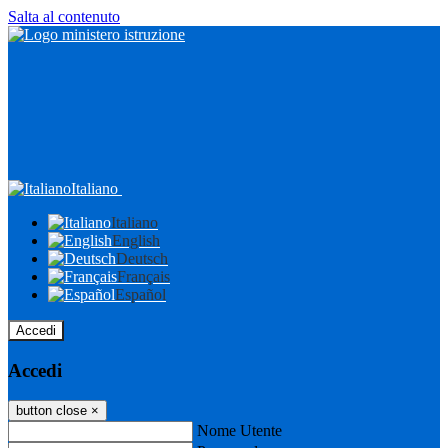
Salta al contenuto
Italiano
Italiano
English
Deutsch
Français
Español
Accedi
Accedi
button close
×
Nome Utente