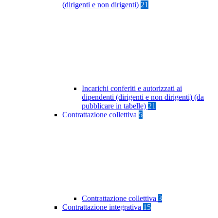
(dirigenti e non dirigenti)
21
Incarichi conferiti e autorizzati ai
dipendenti (dirigenti e non dirigenti) (da
pubblicare in tabelle)
21
Contrattazione collettiva
5
Contrattazione collettiva
3
Contrattazione integrativa
15