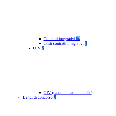
Contratti integrativi
12
Costi contratti integrativi
1
OIV
2
OIV (da pubblicare in tabelle)
Bandi di concorso
3