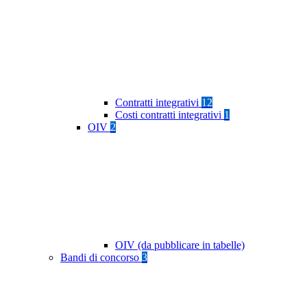
Contratti integrativi
12
Costi contratti integrativi
1
OIV
2
OIV (da pubblicare in tabelle)
Bandi di concorso
3