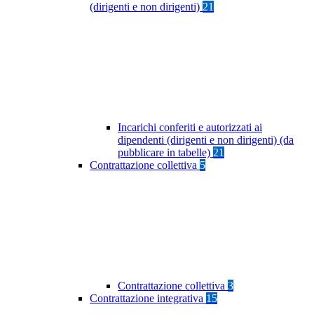
(dirigenti e non dirigenti)
21
Incarichi conferiti e autorizzati ai
dipendenti (dirigenti e non dirigenti) (da
pubblicare in tabelle)
21
Contrattazione collettiva
5
Contrattazione collettiva
3
Contrattazione integrativa
15