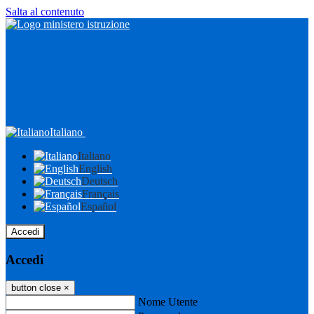
Salta al contenuto
Italiano
Italiano
English
Deutsch
Français
Español
Accedi
Accedi
button close
×
Nome Utente