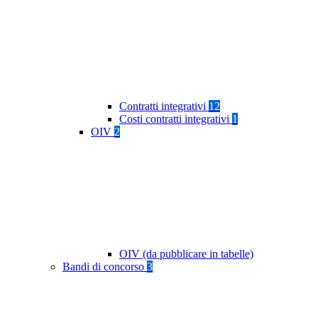
Contratti integrativi
12
Costi contratti integrativi
1
OIV
2
OIV (da pubblicare in tabelle)
Bandi di concorso
3