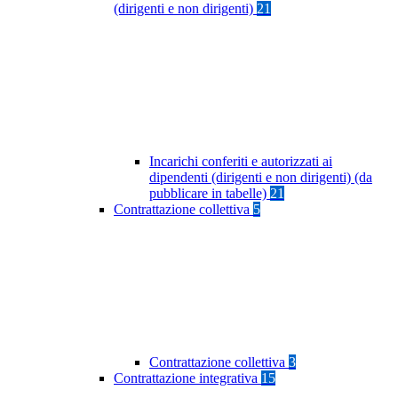
(dirigenti e non dirigenti)
21
Incarichi conferiti e autorizzati ai
dipendenti (dirigenti e non dirigenti) (da
pubblicare in tabelle)
21
Contrattazione collettiva
5
Contrattazione collettiva
3
Contrattazione integrativa
15