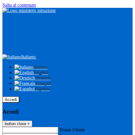
Salta al contenuto
Italiano
Italiano
English
Deutsch
Français
Español
Accedi
Accedi
button close
×
Nome Utente