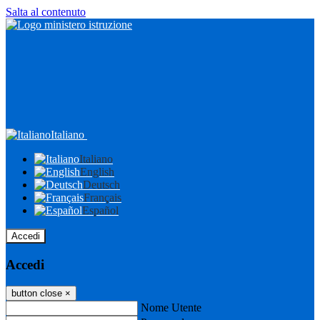
Salta al contenuto
Italiano
Italiano
English
Deutsch
Français
Español
Accedi
Accedi
button close
×
Nome Utente