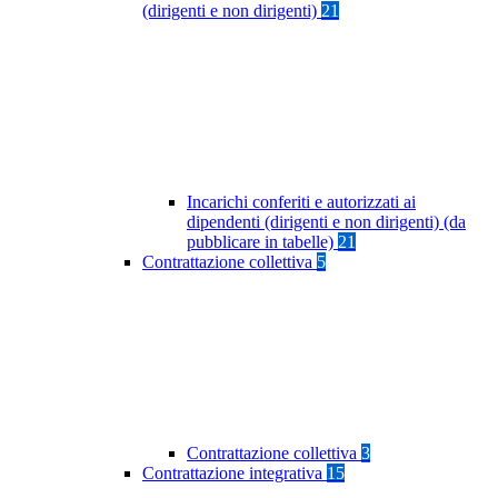
(dirigenti e non dirigenti)
21
Incarichi conferiti e autorizzati ai
dipendenti (dirigenti e non dirigenti) (da
pubblicare in tabelle)
21
Contrattazione collettiva
5
Contrattazione collettiva
3
Contrattazione integrativa
15