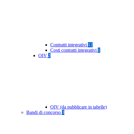
Contratti integrativi
12
Costi contratti integrativi
1
OIV
2
OIV (da pubblicare in tabelle)
Bandi di concorso
3