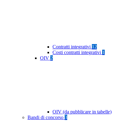
Contratti integrativi
12
Costi contratti integrativi
1
OIV
2
OIV (da pubblicare in tabelle)
Bandi di concorso
3