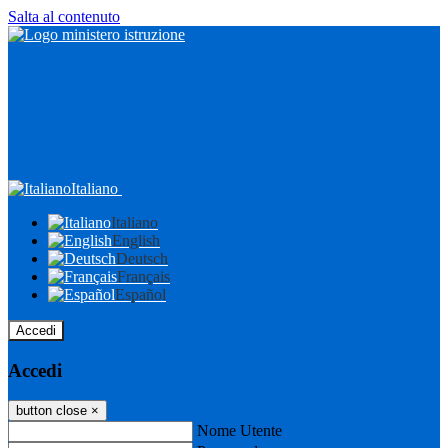
Salta al contenuto
Italiano
Italiano
English
Deutsch
Français
Español
Accedi
Accedi
button close
×
Nome Utente