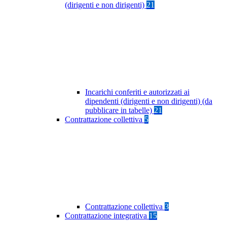
(dirigenti e non dirigenti)
21
Incarichi conferiti e autorizzati ai
dipendenti (dirigenti e non dirigenti) (da
pubblicare in tabelle)
21
Contrattazione collettiva
5
Contrattazione collettiva
3
Contrattazione integrativa
15