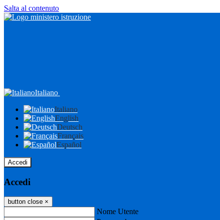
Salta al contenuto
Italiano
Italiano
English
Deutsch
Français
Español
Accedi
Accedi
button close
×
Nome Utente