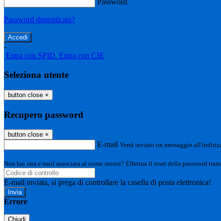
Password
Password dimenticata?
-
Entra con SPID
Entra con CIE
Seleziona utente
button close
×
Recupero password
button close
×
E-mail
Verrà inviato un messaggio all'indirizz
Non hai una e-mail associata al nome utente? Effettua il reset della password tram
E-mail inviata, si prega di controllare la casella di posta elettronica!
Errore
Chiudi